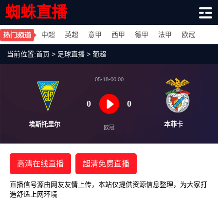
蜘蛛直播
中超
英超
意甲
西甲
德甲
法甲
欧冠
当前位置:
首页
>
足球直播
>
葡超
05-18-00:00
0
0
埃斯托里尔
本菲
欧冠
高清在线直播
超清免费直播
直播信号源由网友友情上传，本站仅提供资源信息整理，为大家打
造舒适上网环境