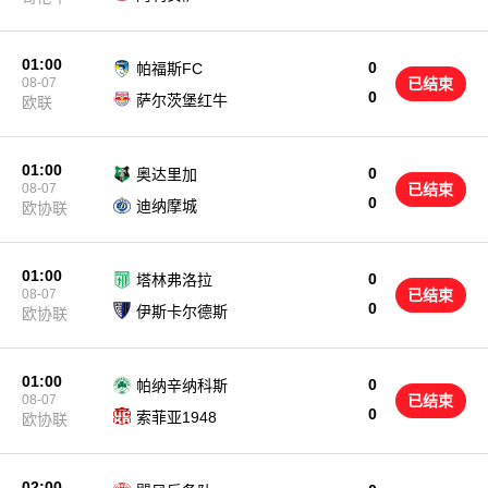
01:00
0
帕福斯FC
08-07
已结束
0
萨尔茨堡红牛
欧联
01:00
0
奥达里加
08-07
已结束
0
迪纳摩城
欧协联
01:00
0
塔林弗洛拉
08-07
已结束
0
伊斯卡尔德斯
欧协联
01:00
0
帕纳辛纳科斯
08-07
已结束
0
索菲亚1948
欧协联
02:00