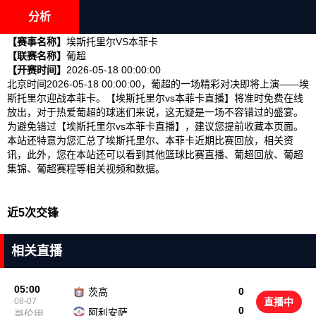
分析
【赛事名称】
埃斯托里尔VS本菲卡
【联赛名称】
葡超
【开赛时间】
2026-05-18 00:00:00
北京时间2026-05-18 00:00:00，葡超的一场精彩对决即将上演——埃
斯托里尔迎战本菲卡。【埃斯托里尔vs本菲卡直播】将准时免费在线
放出，对于热爱葡超的球迷们来说，这无疑是一场不容错过的盛宴。
为避免错过【埃斯托里尔vs本菲卡直播】，建议您提前收藏本页面。
本站还特意为您汇总了埃斯托里尔、本菲卡近期比赛回放，相关资
讯，此外，您在本站还可以看到其他篮球比赛直播、葡超回放、葡超
集锦、葡超赛程等相关视频和数据。
近5次交锋
相关直播
05:00
0
茨高
08-07
直播中
0
阿利安萨
哥伦甲