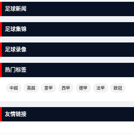
足球新闻
足球集锦
足球录像
热门标签
中超
英超
意甲
西甲
德甲
法甲
欧冠
友情链接