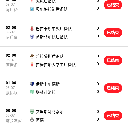
0
飓风后备队
08-07
已结束
0
贝尔格拉诺后备队
阿后备
02:00
0
巴拉卡斯中央后备队
08-07
已结束
0
萨斯菲尔德后备队
阿后备
02:00
0
普拉滕斯后备队
08-07
已结束
0
拉普拉塔大学生后备队
阿后备
01:00
0
伊斯卡尔德斯
08-07
已结束
0
塔林弗洛拉
欧协联
00:00
0
艾里斯利马索尔
08-07
已结束
0
萨德
球会友谊