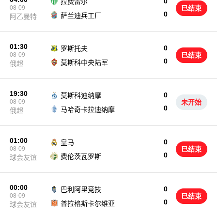
0
拉费雷尔
08-09
已结束
0
萨兰迪兵工厂
阿乙曼特
01:30
0
罗斯托夫
08-09
已结束
0
莫斯科中央陆军
俄超
19:30
0
莫斯科迪纳摩
08-09
未开始
0
马哈奇卡拉迪纳摩
俄超
01:00
0
皇马
08-09
已结束
0
费伦茨瓦罗斯
球会友谊
00:00
0
巴利阿里竞技
08-09
已结束
0
普拉格斯卡尔维亚
球会友谊