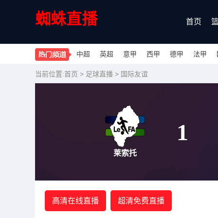
蜘蛛直播
首页
中超
英超
意甲
西甲
德甲
法甲
当前位置:
首页
>
足球直播
>
国际友谊
1
莱索托
高清在线直播
超清免费直播