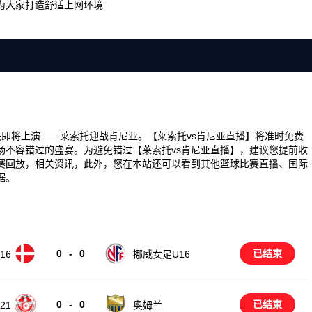
为大家打造舒适上网环境
场精彩对决即将上演——莱索托迎战肯尼亚。【莱索托vs肯尼亚直播】将准时免费
场不容错过的盛宴。为避免错过【莱索托vs肯尼亚直播】，建议您提前收
赛回放，相关资讯，此外，您在本站还可以看到其他篮球比赛直播、国际
据。
0
-
0
已结束
16
挪威女足U16
0
-
0
已结束
21
奥姆兰