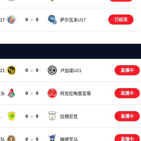
0
-
0
已结束
17
萨尔瓦多U17
0
-
0
直播中
21
卢加诺U21
0
-
0
直播中
车头
阿克伦陶里亚蒂
0
-
0
直播中
奥
拉德尼克
0
-
0
直播中
军队
梅德亚马