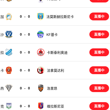
0
-
0
直播中
维加
法莫斯赫拉斯尼卡
0
-
0
直播中
祖沙
KF基卡
0
-
0
直播中
沃拉
卡斯泰利奥迪
0
-
0
直播中
尼卡
法拿莫达利
0
-
0
直播中
昂热
洛里昂
0
-
0
直播中
普克
维拉斯尼亚