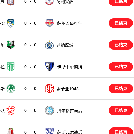
0
-
0
已结束
茨高
阿利安萨
0
-
0
已结束
FC
萨尔茨堡红牛
0
-
0
已结束
里加
迪纳摩城
0
-
0
已结束
洛拉
伊斯卡尔德斯
0
-
0
已结束
科斯
索菲亚1948
0
-
0
已结束
备队
贝尔格拉诺后备
队
0
-
0
已结束
后
萨斯菲尔德后备