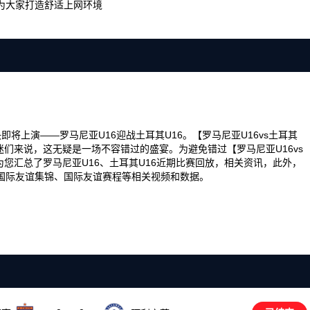
为大家打造舒适上网环境
精彩对决即将上演——罗马尼亚U16迎战土耳其U16。【罗马尼亚U16vs土耳其
迷们来说，这无疑是一场不容错过的盛宴。为避免错过【罗马尼亚U16vs
为您汇总了罗马尼亚U16、土耳其U16近期比赛回放，相关资讯，此外，
国际友谊集锦、国际友谊赛程等相关视频和数据。