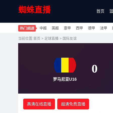
蜘蛛直播
首页
中超
英超
意甲
西甲
德甲
法甲
当前位置:
首页
>
足球直播
>
国际友谊
0
罗马尼亚U16
高清在线直播
超清免费直播