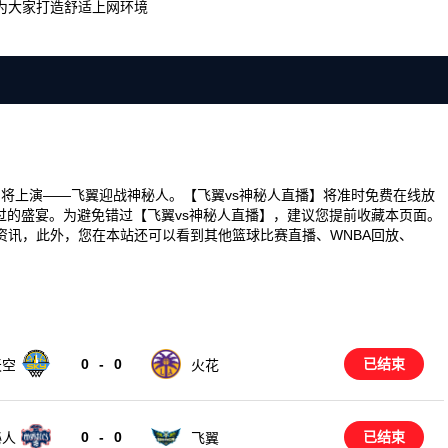
为大家打造舒适上网环境
场精彩对决即将上演——飞翼迎战神秘人。【飞翼vs神秘人直播】将准时免费在线放
过的盛宴。为避免错过【飞翼vs神秘人直播】，建议您提前收藏本页面。
资讯，此外，您在本站还可以看到其他篮球比赛直播、WNBA回放、
0
-
0
已结束
天空
火花
0
-
0
已结束
秘人
飞翼