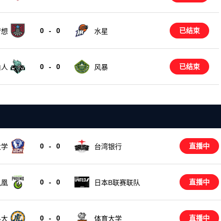
0
-
0
已结束
梦想
水星
0
-
0
已结束
风暴
由人
0
-
0
直播中
台湾银行
大学
0
-
0
直播中
凤凰
日本B联赛联队
0
-
0
直播中
科大
体育大学