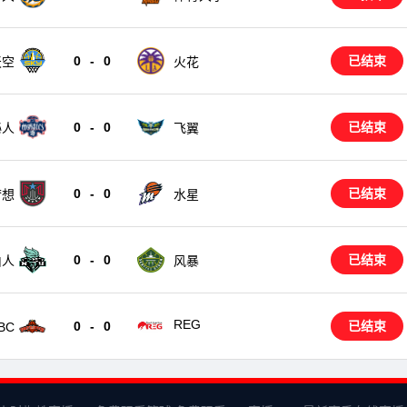
0
-
0
已结束
天空
火花
0
-
0
已结束
秘人
飞翼
0
-
0
已结束
梦想
水星
0
-
0
已结束
风暴
由人
REG
0
-
0
已结束
BC